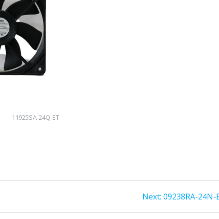
11925SA-24Q-ET
Next:
Next
09238RA-24N-
post: