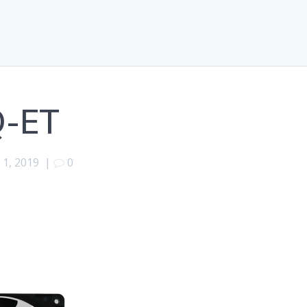
Q-ET
 1, 2019
|
0