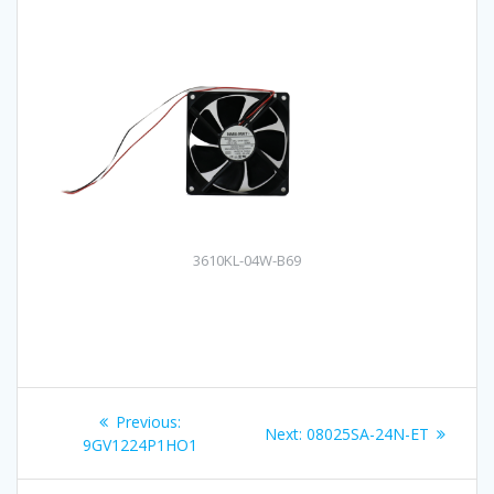
3610KL-04W-B69
เมนู
Previous:
Previous
Next:
Next
08025SA-24N-ET
นำทาง
9GV1224P1HO1
post:
post: